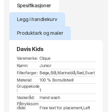
Spesifikasjoner
Legg i handlekurv
Produktark og maler
Davis Kids
Varemerke:
Clique
Kjønn:
Junior
Filterfarger:
Beige,Blå,Marineblå,Rød,Svart
Material:
100 % Bomullstwill
Gruppekode
:
1
Vaskeråd:
Hand wash
Påtrykksom
råde:
Free text for placement,Left