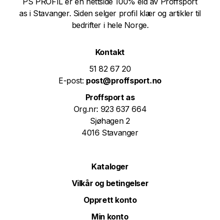
PS PROFIL er en nettside 100% eid av Proffsport
as i Stavanger. Siden selger profil klær og artikler til
bedrifter i hele Norge.
Kontakt
51 82 67 20
E-post:
post@proffsport.no
Proffsport as
Org.nr: 923 637 664
Sjøhagen 2
4016 Stavanger
Kataloger
Vilkår og betingelser
Opprett konto
Min konto