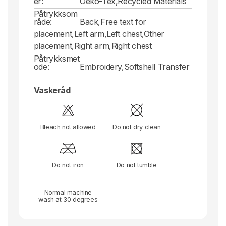
er:
Oeko-Tex,Recycled Materials
Påtrykksom
råde:
Back,Free text for
placement,Left arm,Left chest,Other
placement,Right arm,Right chest
Påtrykksmet
ode:
Embroidery,Softshell Transfer
Vaskeråd
Bleach not allowed
Do not dry clean
Do not iron
Do not tumble
Normal machine
wash at 30 degrees