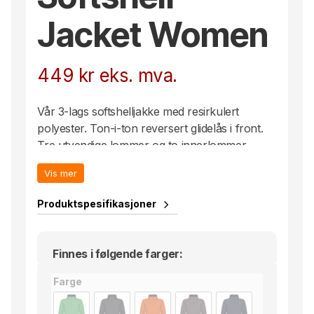
Jacket Women
449
kr
eks. mva.
Vår 3-lags softshelljakke med resirkulert
polyester. Ton-i-ton reversert glidelås i front.
Tre utvendige lommer og to innerlommer.
Elastisk teip i nederkant og på
Vis mer
ermeavslutningene. WP 6000 / MVP 1000
Produktspesifikasjoner
Finnes i følgende farger:
Farge