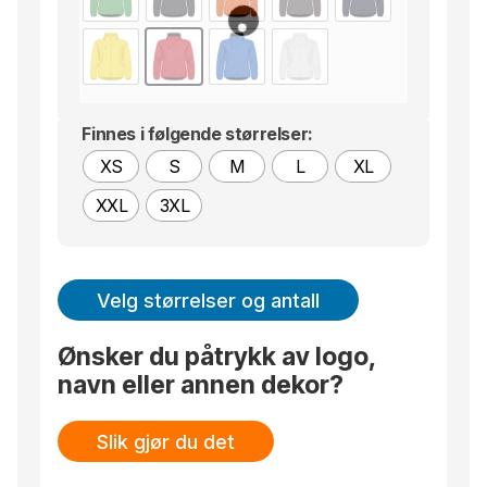
Finnes i følgende størrelser:
XS
S
M
L
XL
XXL
3XL
Velg størrelser og antall
Ønsker du påtrykk av logo,
navn eller annen dekor?
Slik gjør du det