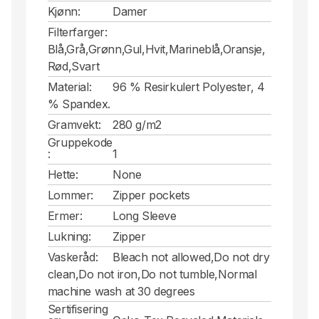
Kjønn:
Damer
Filterfarger:
Blå,Grå,Grønn,Gul,Hvit,Marineblå,Oransje,
Rød,Svart
Material:
96 % Resirkulert Polyester, 4
% Spandex.
Gramvekt:
280 g/m2
Gruppekode
:
1
Hette:
None
Lommer:
Zipper pockets
Ermer:
Long Sleeve
Lukning:
Zipper
Vaskeråd:
Bleach not allowed,Do not dry
clean,Do not iron,Do not tumble,Normal
machine wash at 30 degrees
Sertifisering