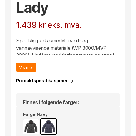
Lady
1.439
kr
eks. mva.
Sportslig parkasmodell i vind- og
vannavvisende materiale (WP 3000/MVP
3000). Helfôret med forlenget rygg og snor i
midjen. Mansjetter på ermene og på innsiden
Vis mer
av kragen for god komfort. Knappestolpe med
trykknapper samt kraftig glidelås i front og på
Produktspesifikasjoner
brystlomme. To lommer i front, to lommer på
innsiden og avtagbar og justerbar hette.
Finnes i følgende farger:
Farge
Navy