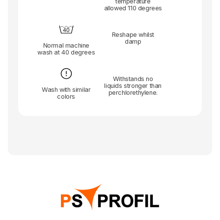
temperature
allowed 110 degrees
Reshape whilst
damp
Normal machine
wash at 40 degrees
Withstands no
liquids stronger than
Wash with similar
perchlorethylene.
colors