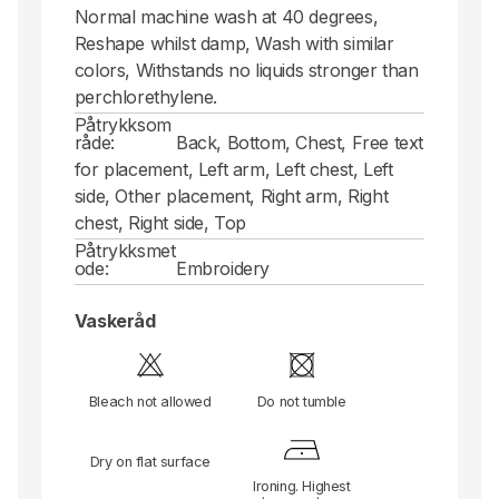
Normal machine wash at 40 degrees,
Reshape whilst damp, Wash with similar
colors, Withstands no liquids stronger than
perchlorethylene.
Påtrykksom
råde:
Back, Bottom, Chest, Free text
for placement, Left arm, Left chest, Left
side, Other placement, Right arm, Right
chest, Right side, Top
Påtrykksmet
ode:
Embroidery
Vaskeråd
Bleach not allowed
Do not tumble
Dry on flat surface
Ironing. Highest