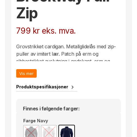
Zip
799
kr
eks. mva.
Grovstrikket cardigan. Metallglidelås med zip-
puller av imitert lær. Patch på erm og
ribbestrikket avslutning i nedekant, erm og
krage (dobbelt lag).
Vis mer
Produktspesifikasjoner
Finnes i følgende farger:
Farge
Navy