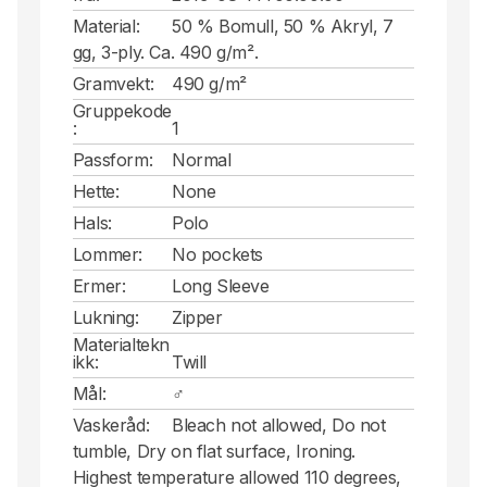
Material:
50 % Bomull, 50 % Akryl, 7
gg, 3-ply. Ca. 490 g/m².
Gramvekt:
490 g/m²
Gruppekode
:
1
Passform:
Normal
Hette:
None
Hals:
Polo
Lommer:
No pockets
Ermer:
Long Sleeve
Lukning:
Zipper
Materialtekn
ikk:
Twill
Mål:
♂
Vaskeråd:
Bleach not allowed, Do not
tumble, Dry on flat surface, Ironing.
Highest temperature allowed 110 degrees,