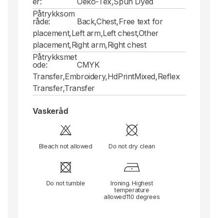
er:
Oeko-Tex,Spun Dyed
Påtrykksom
råde:
Back,Chest,Free text for
placement,Left arm,Left chest,Other
placement,Right arm,Right chest
Påtrykksmet
ode:
CMYK
Transfer,Embroidery,HdPrintMixed,Reflex
Transfer,Transfer
Vaskeråd
Bleach not allowed
Do not dry clean
Do not tumble
Ironing. Highest
temperature
allowed110 degrees