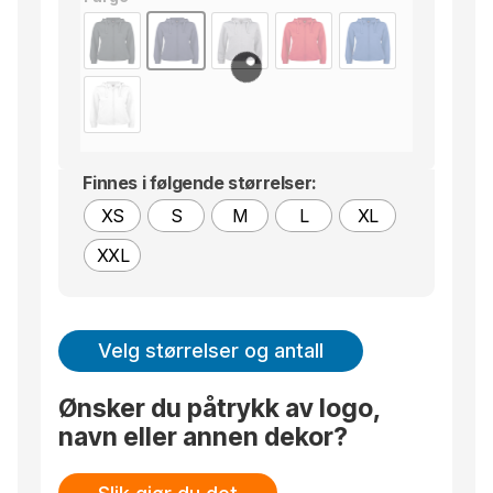
Finnes i følgende størrelser:
XS
S
M
L
XL
XXL
Velg størrelser og antall
Ønsker du påtrykk av logo,
navn eller annen dekor?