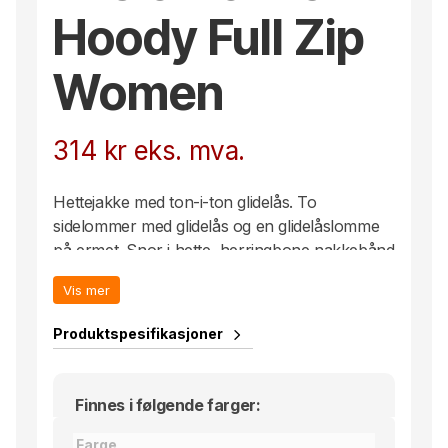
Hoody Full Zip
Women
314
kr
eks. mva.
Hettejakke med ton-i-ton glidelås. To
sidelommer med glidelås og en glidelåslomme
på ermet. Snor i hette, herringbone nakkebånd
og ribb i nedekant og i ermavslutning. Tilpasset
Vis mer
for hodetelefoner. Spun dyed. Avtagbar etikett
i nakken.
Produktspesifikasjoner
Finnes i følgende farger:
Farge