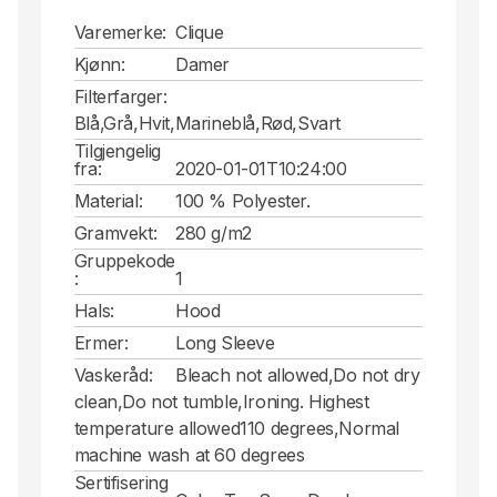
Varemerke:
Clique
Kjønn:
Damer
Filterfarger:
Blå,Grå,Hvit,Marineblå,Rød,Svart
Tilgjengelig
fra:
2020-01-01T10:24:00
Material:
100 % Polyester.
Gramvekt:
280 g/m2
Gruppekode
:
1
Hals:
Hood
Ermer:
Long Sleeve
Vaskeråd:
Bleach not allowed,Do not dry
clean,Do not tumble,Ironing. Highest
temperature allowed110 degrees,Normal
machine wash at 60 degrees
Sertifisering