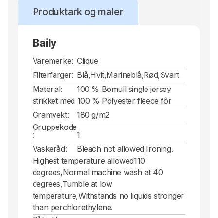
Produktark og maler
Baily
Varemerke:
Clique
Filterfarger:
Blå,Hvit,Marineblå,Rød,Svart
Material:
100 % Bomull single jersey
strikket med 100 % Polyester fleece fôr
Gramvekt:
180 g/m2
Gruppekode
:
1
Vaskeråd:
Bleach not allowed,Ironing.
Highest temperature allowed110
degrees,Normal machine wash at 40
degrees,Tumble at low
temperature,Withstands no liquids stronger
than perchlorethylene.