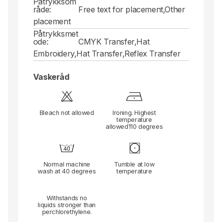
Påtrykksom
råde:
Free text for placement,Other
placement
Påtrykksmet
ode:
CMYK Transfer,Hat
Embroidery,Hat Transfer,Reflex Transfer
Vaskeråd
Bleach not allowed
Ironing. Highest
temperature
allowed110 degrees
Normal machine
Tumble at low
wash at 40 degrees
temperature
Withstands no
liquids stronger than
perchlorethylene.