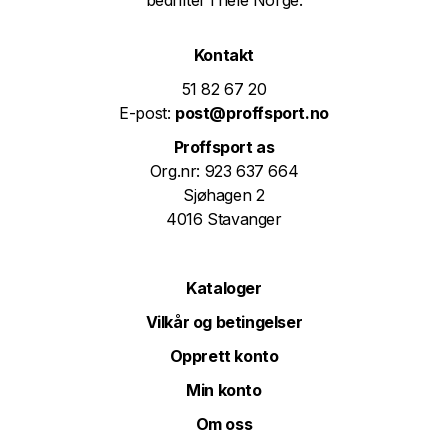
bedrifter i hele Norge.
Kontakt
51 82 67 20
E-post:
post@proffsport.no
Proffsport as
Org.nr: 923 637 664
Sjøhagen 2
4016 Stavanger
Kataloger
Vilkår og betingelser
Opprett konto
Min konto
Om oss