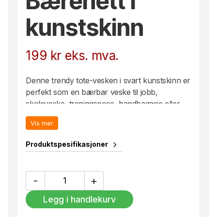
Bærenett i
kunstskinn
199
kr
eks. mva.
Denne trendy tote-vesken i svart kunstskinn er
perfekt som en bærbar veske til jobb,
skoleveske, treningspose, handbagasje eller
hva som helst. Gjør den enda mer attraktiv ved
Vis mer
å trykke på din egen logo! Rommer 10 liter.
Trykk: Kode 11
Produktspesifikasjoner
Bærenett
-
+
i
kunstskinn
Legg i handlekurv
antall