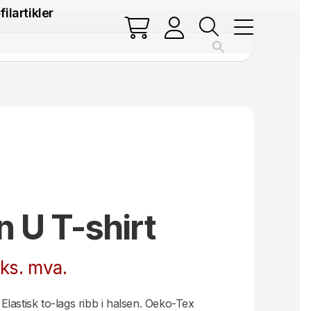
filartikler
 U T-shirt
risområde:
ks. mva.
29 kr
. Elastisk to-lags ribb i halsen. Oeko-Tex