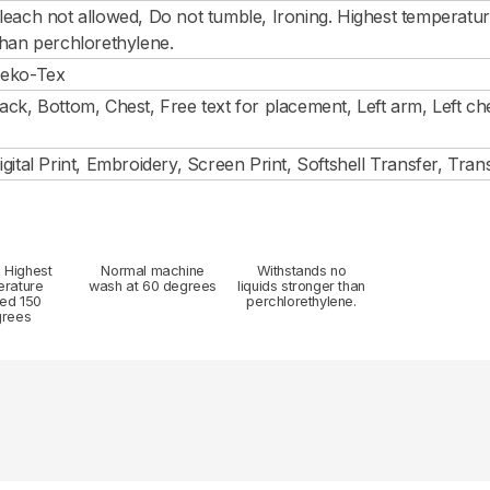
leach not allowed, Do not tumble, Ironing. Highest temperat
than perchlorethylene.
eko-Tex
ack, Bottom, Chest, Free text for placement, Left arm, Left che
igital Print, Embroidery, Screen Print, Softshell Transfer, Tran
. Highest
Normal machine
Withstands no
erature
wash at 60 degrees
liquids stronger than
wed 150
perchlorethylene.
grees