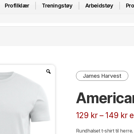
Profilklær
Treningstøy
Arbeidstøy
Pro
James Harvest
American
P
129
kr
–
149
kr
e
1
Rundhalset t-shirt til herre