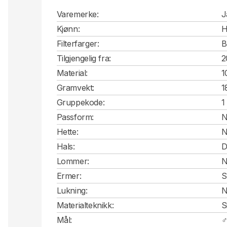
Varemerke:
J
Kjønn:
H
Filterfarger:
B
Tilgjengelig fra:
2
Material:
1
Gramvekt:
1
Gruppekode:
1
Passform:
N
Hette:
N
Hals:
D
Lommer:
N
Ermer:
S
Lukning:
N
Materialteknikk:
S
Mål: