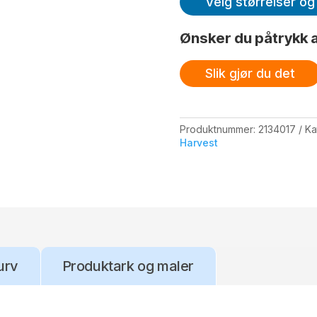
Velg størrelser og 
Ønsker du påtrykk a
Slik gjør du det
Produktnummer:
2134017
Ka
Harvest
urv
Produktark og maler