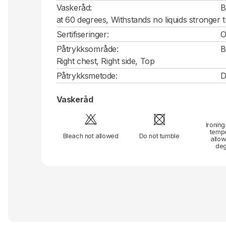
Vaskeråd:
B
at 60 degrees, Withstands no liquids stronger 
Sertifiseringer:
O
Påtrykksområde:
B
Right chest, Right side, Top
Påtrykksmetode:
D
Vaskeråd
Ironing
temp
Bleach not allowed
Do not tumble
allo
de