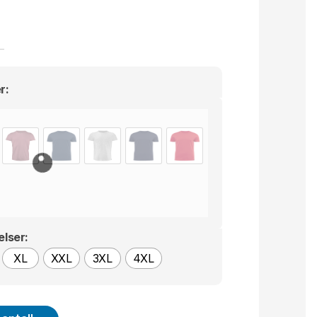
49 kr
r:
elser:
XL
XXL
3XL
4XL