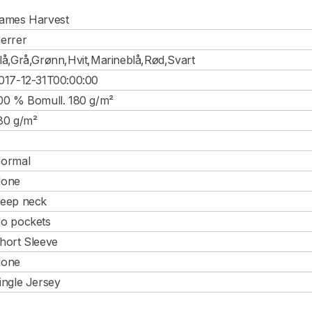
ames Harvest
errer
lå,Grå,Grønn,Hvit,Marineblå,Rød,Svart
017-12-31T00:00:00
00 % Bomull. 180 g/m²
80 g/m²
ormal
one
eep neck
o pockets
hort Sleeve
one
ingle Jersey
♂