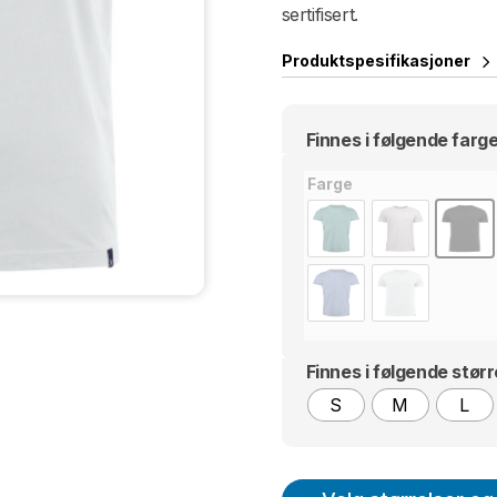
til
sertifisert.
1
Produktspesifikasjoner
Finnes i følgende farge
Farge
Finnes i følgende størr
S
M
L