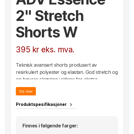
2" Stretch
Shorts W
395
kr
eks. mva.
Teknisk avansert shorts produsert av
resirkulert polyester og elastan. God stretch og
en høyere skjæring i sidene for ekstra
bevegelsesfrihet. Passer til de fleste intensive
Vis mer
fysiske aktiviteter.
• Reflekterende print for ekstra synlighet
Produktspesifikasjoner
• Midje med justerbar snøring
• Skjult lomme med snøring bak
• Elastisk innertruse
Finnes i følgende farger:
• Craft-logo foran