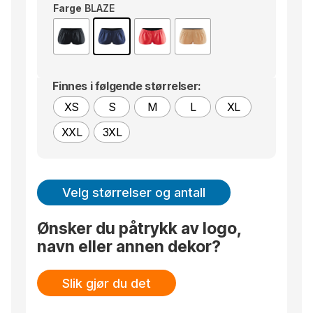
Farge
BLAZE
• Six dots-logo bak
Finnes i følgende størrelser:
XS
S
M
L
XL
XXL
3XL
Velg størrelser og antall
Ønsker du påtrykk av logo,
navn eller annen dekor?
Slik gjør du det