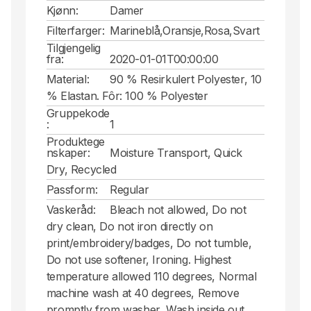
Kjønn:
Damer
Filterfarger:
Marineblå,Oransje,Rosa,Svart
Tilgjengelig
fra:
2020-01-01T00:00:00
Material:
90 % Resirkulert Polyester, 10
% Elastan. Fôr: 100 % Polyester
Gruppekode
:
1
Produktege
nskaper:
Moisture Transport, Quick
Dry, Recycled
Passform:
Regular
Vaskeråd:
Bleach not allowed, Do not
dry clean, Do not iron directly on
print/embroidery/badges, Do not tumble,
Do not use softener, Ironing. Highest
temperature allowed 110 degrees, Normal
machine wash at 40 degrees, Remove
promptly from washer, Wash inside out,