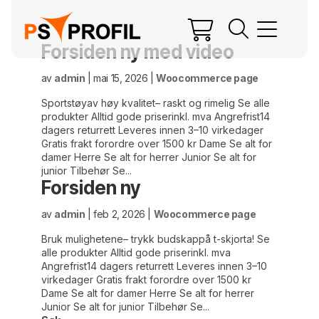
Forsiden ny med video
av
admin
|
mai 15, 2026
|
Woocommerce page
Sportstøyav høy kvalitet– raskt og rimelig Se alle
produkter Alltid gode priserinkl. mva Angrefrist14
dagers returrett Leveres innen 3–10 virkedager
Gratis frakt forordre over 1500 kr Dame Se alt for
damer Herre Se alt for herrer Junior Se alt for
junior Tilbehør Se...
Forsiden ny
av
admin
|
feb 2, 2026
|
Woocommerce page
Bruk mulighetene– trykk budskappå t-skjorta! Se
alle produkter Alltid gode priserinkl. mva
Angrefrist14 dagers returrett Leveres innen 3–10
virkedager Gratis frakt forordre over 1500 kr
Dame Se alt for damer Herre Se alt for herrer
Junior Se alt for junior Tilbehør Se...