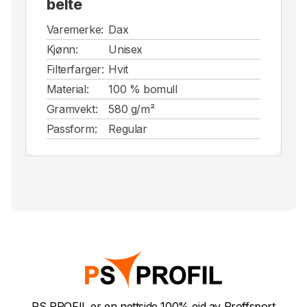
belte
Varemerke:
Dax
Kjønn:
Unisex
Filterfarger:
Hvit
Material:
100 % bomull
Gramvekt:
580 g/m²
Passform:
Regular
PS PROFIL er en nettside 100% eid av Proffsport