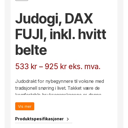
Judogi, DAX
FUJI, inkl. hvitt
belte
Prisområde:
533
kr
–
925
kr
eks. mva.
533 kr
Judodrakt for nybegynnere til voksne med
til
tradisjonell snøring i livet. Takket være de
komfortable bruksegenskapene er denne
925 kr
judodrakten også godt egnet for andre
Vis mer
kampsporter som aikido. Leveransen
inkluderer: jakke, bukse og hvitt belte.
Produktspesifikasjoner
Fakta