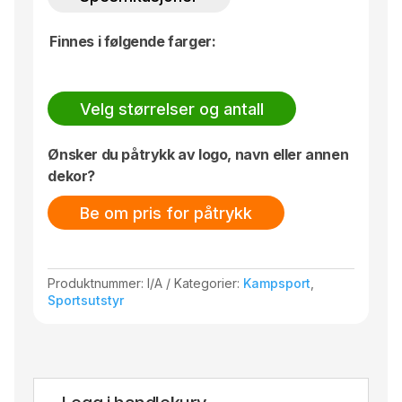
Anbefalt for: Nybegynnere
Finnes i følgende farger:
Idretter: Judo, jiu jitsu, aikido
Lett forsterket jakke ved skuldre, bryst og
slag.
Dobbeltforsterkede knær.
Velg størrelser og antall
Bukse med snøring i livet.
100 % bomull, ca. 580 g/m².
Ønsker du påtrykk av logo, navn eller annen
Krymper ca. 7 %.
dekor?
Be om pris for påtrykk
Produktnummer:
I/A
Kategorier:
Kampsport
,
Sportsutstyr