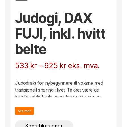
Judogi, DAX
FUJI, inkl. hvitt
belte
Prisområde:
533
kr
–
925
kr
eks. mva.
533 kr
Judodrakt for nybegynnere til voksne med
til
tradisjonell snøring i livet. Takket være de
komfortable bruksegenskapene er denne
925 kr
judodrakten også godt egnet for andre
kampsporter som aikido. Leveransen
Vis mer
inkluderer: jakke, bukse og hvitt belte.
Spesifikasjoner
Fakta