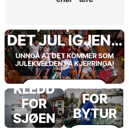
HEI, HÅ, NÅ ER
DET JUL IGJEN…
UNNGÅ AT DET KOMMER SOM
JULEKVELDEN PÅ KJERRINGA!
VÆR
VÆR
KLEDD
KLEDD
Ja, jeg vil være tidlig ute!
FOR
FOR
BYTUR
SJØEN