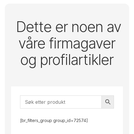
Ja, jeg vil ha
Skip o'hoi!
en fin jakke
Dette er noen av
våre firmagaver
og profilartikler
[br_filters_group group_id=72574]