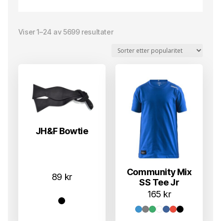
Sortert
Viser 1–24 av 5699 resultater
etter
propularitet
JH&F Bowtie
Community Mix
89
kr
SS Tee Jr
165
kr