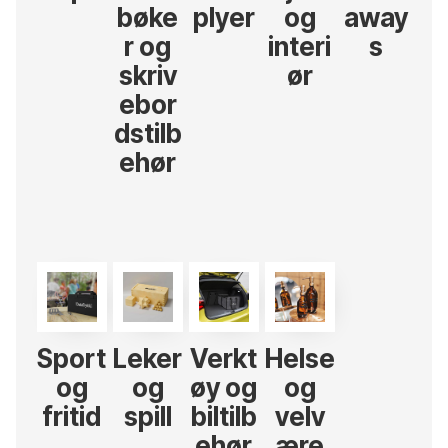
bøke
plyer
og
away
r og
interi
s
skriv
ør
ebor
dstilb
ehør
Sport
Leker
Verkt
Helse
og
og
øy og
og
fritid
spill
biltilb
velv
ehør
ære