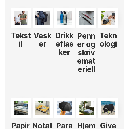
Tekst
Vesk
Drikk
Tekn
Penn
il
er
eflas
ologi
er og
ker
skriv
emat
eriell
Papir
Notat
Para
Hjem
Give