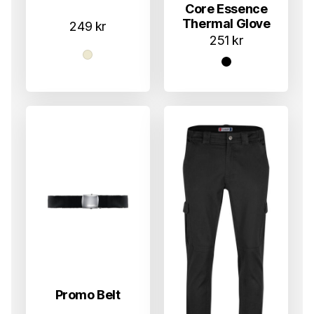
Core Essence
Thermal Glove
249
kr
251
kr
Promo Belt