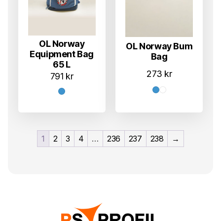
OL Norway
OL Norway Bum
Equipment Bag
Bag
65 L
273
kr
791
kr
1
2
3
4
…
236
237
238
→