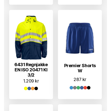
6431 Regnjakke
Premier Shorts
EN ISO 20471 Kl
W
3/2
287
kr
1.209
kr