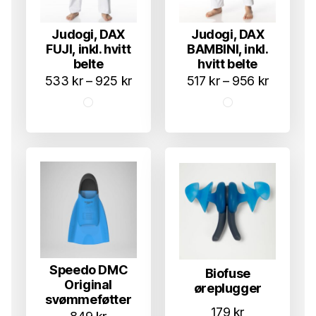
Judogi, DAX
Judogi, DAX
FUJI, inkl. hvitt
BAMBINI, inkl.
belte
hvitt belte
Prisområde:
Prisomr
533
kr
–
925
kr
517
kr
–
956
kr
533 kr
517 kr
til
til
925 kr
956 kr
Speedo DMC
Biofuse
Original
øreplugger
svømmeføtter
179
kr