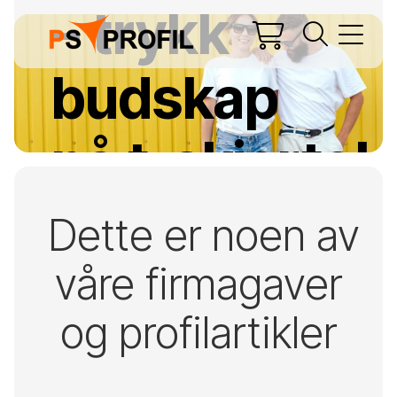
– trykk
budskap
på t-skjorta!
Dette er noen av
Ja, det vil jeg!
våre firmagaver
og profilartikler