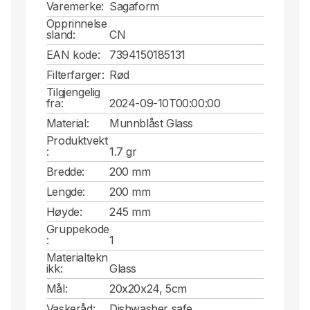
Varemerke:
Sagaform
Opprinnelse
sland:
CN
EAN kode:
7394150185131
Filterfarger:
Rød
Tilgjengelig
fra:
2024-09-10T00:00:00
Material:
Munnblåst Glass
Produktvekt
:
1.7 gr
Bredde:
200 mm
Lengde:
200 mm
Høyde:
245 mm
Gruppekode
:
1
Materialtekn
ikk:
Glass
Mål:
20x20x24, 5cm
Vaskeråd:
Dishwasher safe