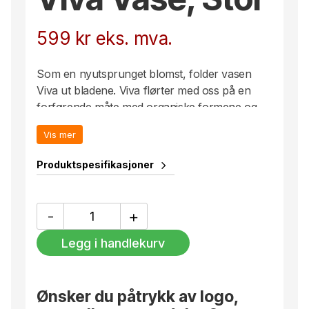
599
kr
eks. mva.
Som en nyutsprunget blomst, folder vasen
Viva ut bladene. Viva flørter med oss ​​på en
forførende måte med organiske formene og
diskret pondus. Viva vase skiller seg ut som en
Vis mer
statuett både med og uten grønne blader og
blomster. Viva vase pryder ethvert vakkert
Produktspesifikasjoner
bord og skaper umiddelbart en koselig
atmosfære. En svensk original som har en
åpenbar plass i ethvert hjem. Alle vasene er
Viva
-
+
Vase,
håndlagde og unike. Leveres i klassisk
Stor
gaveeske. Designstudio Sagaform.
Legg i handlekurv
antall
Ønsker du påtrykk av logo,