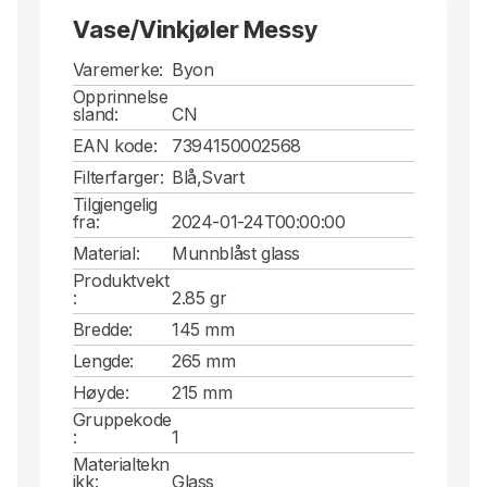
Vase/Vinkjøler Messy
Varemerke:
Byon
Opprinnelse
sland:
CN
EAN kode:
7394150002568
Filterfarger:
Blå,Svart
Tilgjengelig
fra:
2024-01-24T00:00:00
Material:
Munnblåst glass
Produktvekt
:
2.85 gr
Bredde:
145 mm
Lengde:
265 mm
Høyde:
215 mm
Gruppekode
:
1
Materialtekn
ikk:
Glass