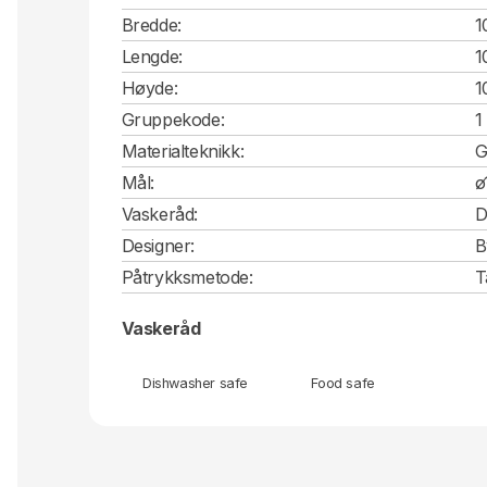
Bredde:
1
Lengde:
1
Høyde:
1
Gruppekode:
1
Materialteknikk:
G
Mål:
ø
Vaskeråd:
D
Designer:
B
Påtrykksmetode:
T
Vaskeråd
Dishwasher safe
Food safe