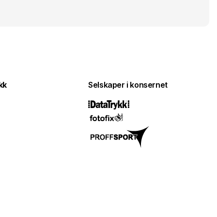
kk
Selskaper i konsernet