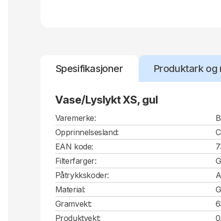
Spesifikasjoner
Produktark og 
Vase/Lyslykt XS, gul
Varemerke:
B
Opprinnelsesland:
EAN kode:
7
Filterfarger:
G
Påtrykkskoder:
A
Material:
G
Gramvekt:
6
Produktvekt:
0