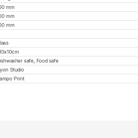
00 mm
00 mm
00 mm
lass
10x10cm
ishwasher safe, Food safe
yon Studio
ampo Print