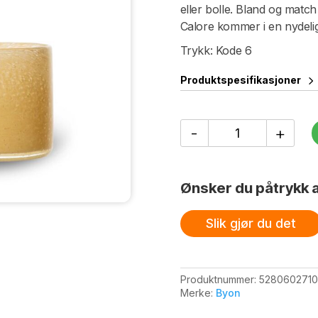
eller bolle. Bland og match
Calore kommer i en nydelig
Trykk: Kode 6
Produktspesifikasjoner
Vase/Lyslykt
-
+
XS,
gul
antall
Ønsker du påtrykk a
Slik gjør du det
Produktnummer:
5280602710
Merke:
Byon