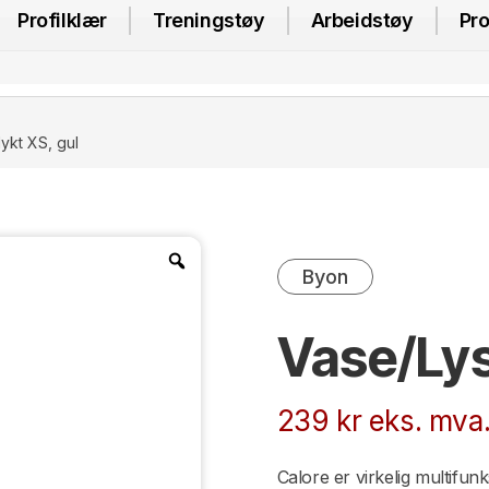
Profilklær
Treningstøy
Arbeidstøy
Pro
ykt XS, gul
Byon
Vase/Lys
239
kr
eks. mva
Calore er virkelig multifun