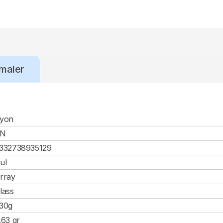
maler
yon
CN
332738935129
ul
rray
lass
30g
.63 gr