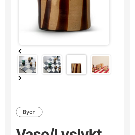
Byon
Vase/Lyslykt