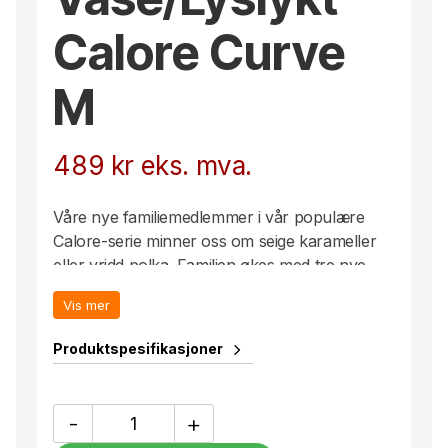
Calore Curve
M
489
kr
eks. mva.
Våre nye familiemedlemmer i vår populære
Calore-serie minner oss om seige karameller
eller vridd polka. Familien økes med tre nye
versjoner: brun/beige, svart/beige og blandet
Vis mer
grønn. Fine individuelt, men også fantastisk
sammen med resten av Calore-serien.
Produktspesifikasjoner
Vase/Lyslykt
-
+
Calore