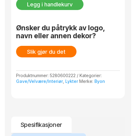
Curve
Legg i handlekurv
M
antall
Ønsker du påtrykk av logo,
navn eller annen dekor?
Slik gjør du det
Produktnummer:
5280600222
Kategorier:
Gave/Velvære/Interiør
,
Lykter
Merke:
Byon
Spesifikasjoner