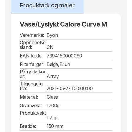
Produktark og maler
Vase/Lyslykt Calore Curve M
Varemerke:
Byon
Opprinnelse
sland:
CN
EAN kode:
7394150000090
Filterfarger:
Beige,Brun
Påtrykkskod
er:
Array
Tilgjengelig
fra:
2021-05-27T00:00:00
Material:
Glass
Gramvekt:
1700g
Produktvekt
:
1.7 gr
Bredde:
150 mm