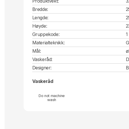
Produktvekt:
3
Bredde:
2
Lengde:
2
Høyde:
2
Gruppekode:
1
Materialteknikk:
G
Mål:
ø
Vaskeråd:
D
Designer:
B
Vaskeråd
Do not machine
wash