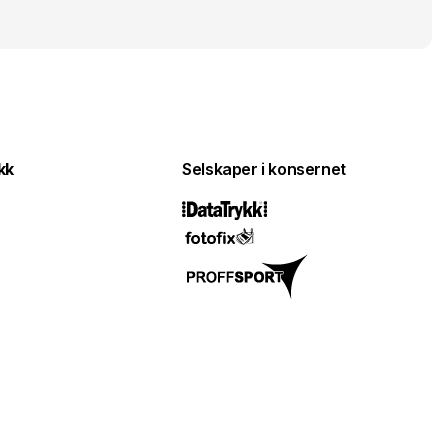
kk
Selskaper i konsernet