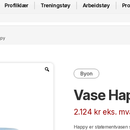
Profilklær
Treningstøy
Arbeidstøy
Pro
ppy
Byon
Vase Ha
2.124
kr
eks. mv
Happy er statementvasen s