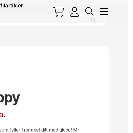
filartikler
ppy
a.
om fyller hjemmet ditt med glede! Mr