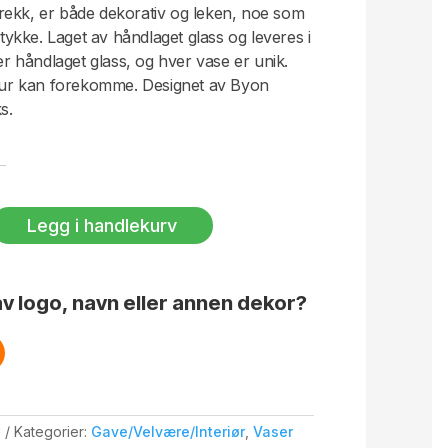
antrekk, er både dekorativ og leken, noe som
stykke. Laget av håndlaget glass og leveres i
 er håndlaget glass, og hver vase er unik.
stur kan forekomme. Designet av Byon
s.
Legg i handlekurv
v logo, navn eller annen dekor?
0
Kategorier:
Gave/Velvære/Interiør
,
Vaser