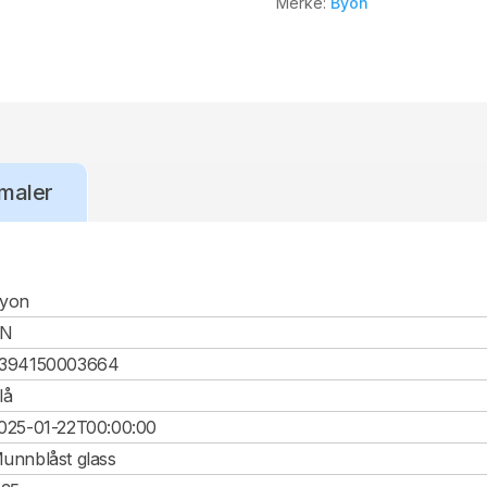
Merke:
Byon
maler
yon
CN
394150003664
lå
025-01-22T00:00:00
unnblåst glass