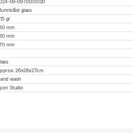
024-09-09T00:00:00
unnblåst glass
.15 gr
80 mm
60 mm
70 mm
lass
pprox. 26x28x27cm
and wash
yon Studio