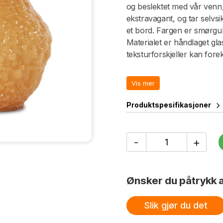
og beslektet med vår venn
ekstravagant, og tar selvs
et bord. Fargen er smørgu
Materialet er håndlaget gla
teksturforskjeller kan for
boks.
Vis mer
Produktspesifikasjoner
Vase
-
+
Corallo
M
antall
Ønsker du påtrykk a
Slik gjør du det