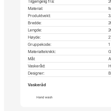
Tilgjengelig fra:
2
Material:
M
Produktvekt:
3
Bredde:
2
Lengde:
2
Høyde:
2
Gruppekode:
1
Materialteknikk:
G
Mål:
A
Vaskeråd:
H
Designer:
B
Vaskeråd
Hand wash