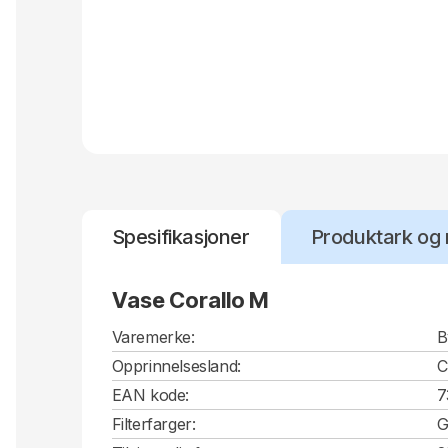
Spesifikasjoner
Produktark og 
Vase Corallo M
Varemerke:
B
Opprinnelsesland:
EAN kode:
7
Filterfarger:
G