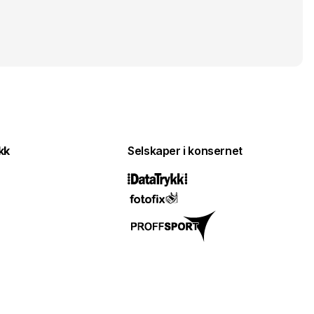
kk
Selskaper i konsernet