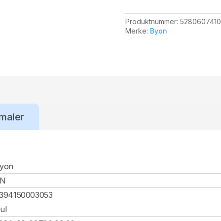
Produktnummer:
5280607410
Merke:
Byon
maler
yon
CN
394150003053
ul