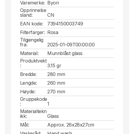
Varemerke:
Byon
Opprinnelse
sland:
CN
EAN kode:
7394150003749
Filterfarger:
Rosa
Tilgjengelig
fra:
2025-01-09T00:00:00
Material:
Munnblåst glass
Produktvekt
:
3.15 gr
Bredde:
280 mm
Lengde:
260 mm
Høyde:
270 mm
Gruppekode
:
1
Materialtekn
ikk:
Glass
Mål:
Approx. 26x28x27cm
Vaskeråd:
Hand wash