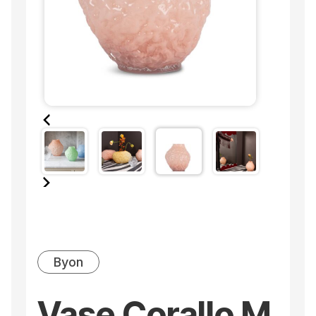
Byon
Vase Corallo M