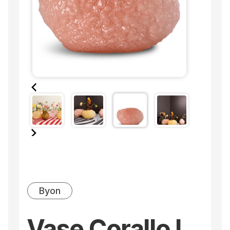
Byon
Vase Corallo L