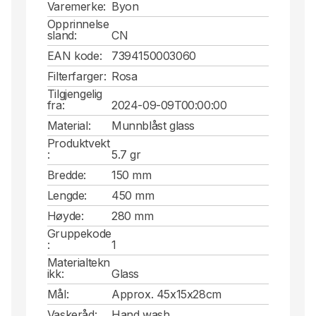
Varemerke:
Byon
Opprinnelse
sland:
CN
EAN kode:
7394150003060
Filterfarger:
Rosa
Tilgjengelig
fra:
2024-09-09T00:00:00
Material:
Munnblåst glass
Produktvekt
:
5.7 gr
Bredde:
150 mm
Lengde:
450 mm
Høyde:
280 mm
Gruppekode
:
1
Materialtekn
ikk:
Glass
Mål:
Approx. 45x15x28cm
Vaskeråd:
Hand wash