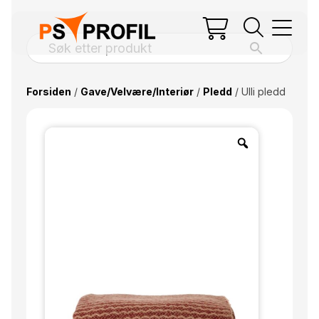
Forsiden
/
Gave/Velvære/Interiør
/
Pledd
/ Ulli pledd