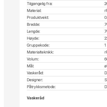
Tilgjengelig fra:
2
Material:
r
Produktvekt:
0
Bredde:
7
Lengde:
7
Høyde:
2
Gruppekode:
1
Materialteknikk:
r
Volum:
6
Mål:
ø
Vaskeråd:
D
Designer:
S
Påtrykksmetode:
D
Vaskeråd