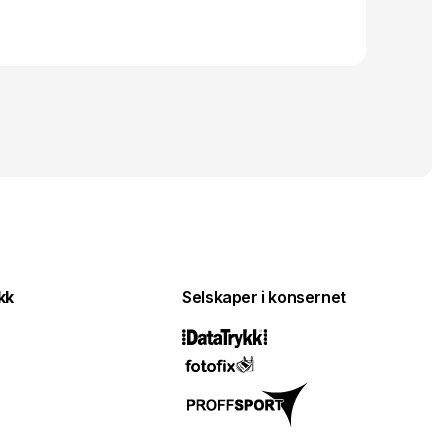
kk
Selskaper i konsernet