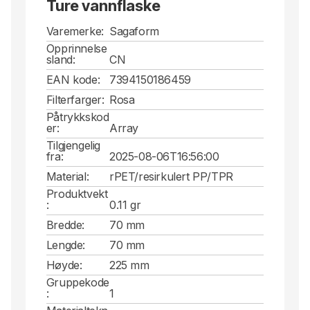
Ture vannflaske
Varemerke:
Sagaform
Opprinnelse
sland:
CN
EAN kode:
7394150186459
Filterfarger:
Rosa
Påtrykkskod
er:
Array
Tilgjengelig
fra:
2025-08-06T16:56:00
Material:
rPET/resirkulert PP/TPR
Produktvekt
:
0.11 gr
Bredde:
70 mm
Lengde:
70 mm
Høyde:
225 mm
Gruppekode
:
1