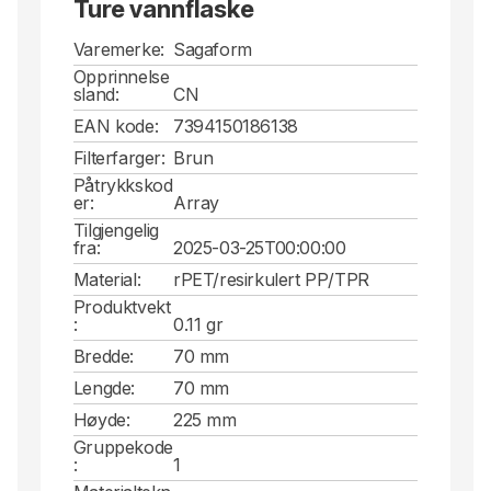
Ture vannflaske
Varemerke:
Sagaform
Opprinnelse
sland:
CN
EAN kode:
7394150186138
Filterfarger:
Brun
Påtrykkskod
er:
Array
Tilgjengelig
fra:
2025-03-25T00:00:00
Material:
rPET/resirkulert PP/TPR
Produktvekt
:
0.11 gr
Bredde:
70 mm
Lengde:
70 mm
Høyde:
225 mm
Gruppekode
:
1