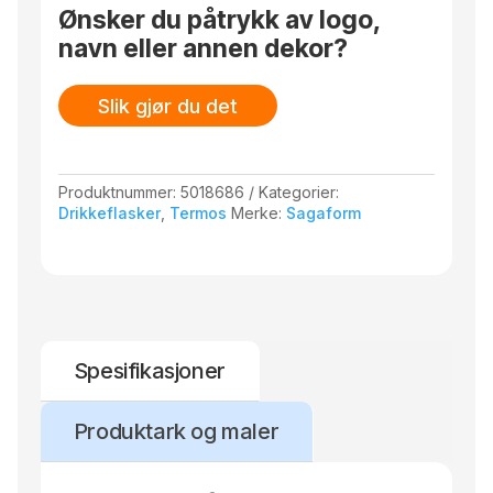
Rommer 50 cl. Design Studio Sagaform.
Ønsker du påtrykk av logo,
Leveres i klassisk Sagaform-eske.
navn eller annen dekor?
Slik gjør du det
Produktnummer:
5018686
Kategorier:
Drikkeflasker
,
Termos
Merke:
Sagaform
Spesifikasjoner
Produktark og maler