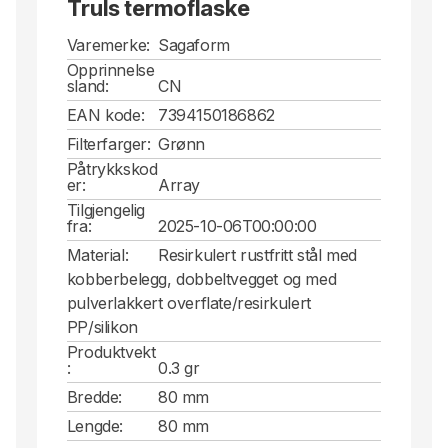
Truls termoflaske
Varemerke:
Sagaform
Opprinnelse
sland:
CN
EAN kode:
7394150186862
Filterfarger:
Grønn
Påtrykkskod
er:
Array
Tilgjengelig
fra:
2025-10-06T00:00:00
Material:
Resirkulert rustfritt stål med
kobberbelegg, dobbeltvegget og med
pulverlakkert overflate/resirkulert
PP/silikon
Produktvekt
:
0.3 gr
Bredde:
80 mm
Lengde:
80 mm