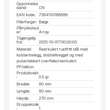
Opprinnelse
sland:
CN
EAN kode:
7394150186886
Filterfarger:
Beige
Påtrykkskod
er:
Array
Tilgjengelig
fra:
2025-10-01T00:00:00
Material:
Resirkulert rustfritt stål med
kobberbelegg, dobbeltvegget og med
pulverlakkert overflate/resirkulert
PP/silikon
Produktvekt
:
0.5 gr
Bredde:
90 mm
Lengde:
90 mm
Høyde:
270 mm
Gruppekode
:
1