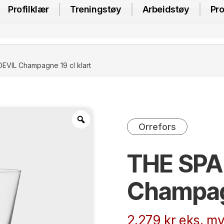
Profilklær
Treningstøy
Arbeidstøy
Pro
EVIL Champagne 19 cl klart
Orrefors
THE SPA
Champagn
2.279
kr
eks. mv