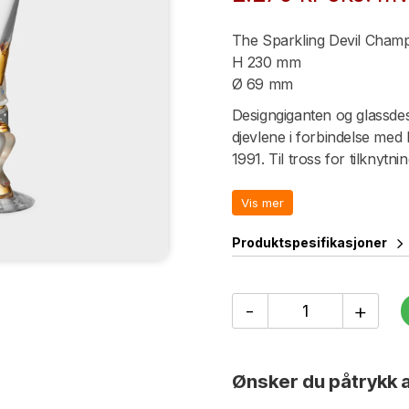
The Sparkling Devil Champ
H 230 mm
Ø 69 mm
Designgiganten og glassd
djevlene i forbindelse med 
1991. Til tross for tilknytn
Nobelstiftelsen å servere s
ble ikke inkludert i servise
Vis mer
samleobjekter blant det sve
Produktspesifikasjoner
sønnene hans et stort antal
for Sparkling Devils.
Sparkling Devils er en ny s
THE
-
+
SPARKLING
anledninger. Først ut var 
DEVIL
Ying og Yang. De neste åre
Champagne
før serien er ferdig.
19
Ønsker du påtrykk a
cl
De nye glassene har det sa
klart