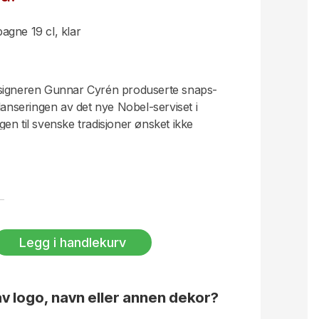
agne 19 cl, klar
esigneren Gunnar Cyrén produserte snaps-
lanseringen av det nye Nobel-serviset i
ingen til svenske tradisjoner ønsket ikke
prit på Nobelfesten, så disse sære djevlene
t. I stedet ble glassene populære
nske folket. Etter Gunnars død i 2013 fant
l skisser – og disse danner altså grunnlaget
erie champagneglass for virkelig festlige
Legg i handlekurv
et par som utfylte hverandre. Hun og ham.
ne vil tre andre familiemedlemmer slippes
v logo, navn eller annen dekor?
mme fargerike og karakteristiske utseendet