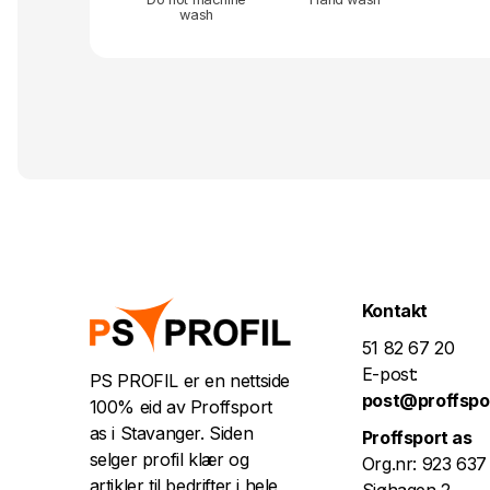
wash
Kontakt
51 82 67 20
E-post:
PS PROFIL er en nettside
post@proffspo
100% eid av Proffsport
as i Stavanger. Siden
Proffsport as
selger profil klær og
Org.nr: 923 637
artikler til bedrifter i hele