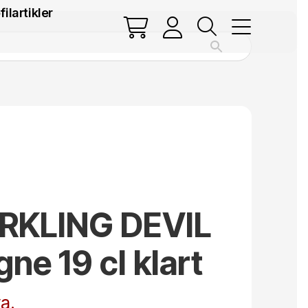
filartikler
RKLING DEVIL
e 19 cl klart
a.