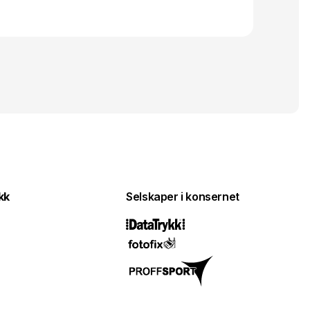
kk
Selskaper i konsernet