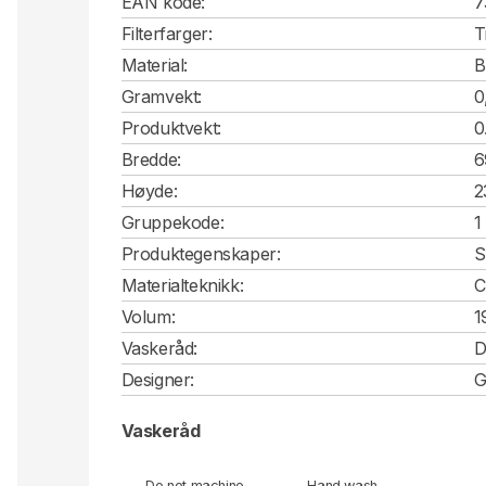
EAN kode:
7
Filterfarger:
T
Material:
B
Gramvekt:
0
Produktvekt:
0
Bredde:
6
Høyde:
2
Gruppekode:
1
Produktegenskaper:
S
Materialteknikk:
C
Volum:
1
Vaskeråd:
D
Designer:
G
Vaskeråd
Do not machine
Hand wash