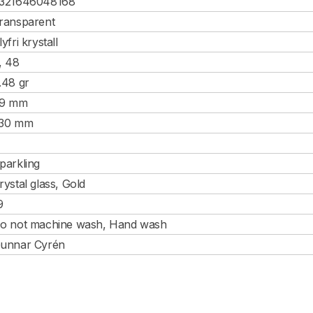
321646048168
ransparent
lyfri krystall
, 48
.48 gr
9 mm
30 mm
parkling
rystal glass, Gold
9
o not machine wash, Hand wash
unnar Cyrén