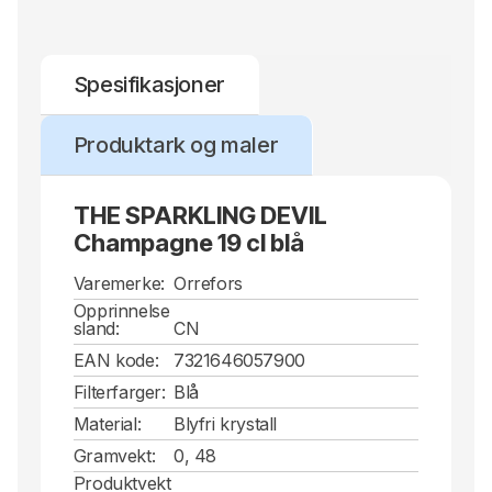
også basert på det samme glasshåndverket –
hvert glass er munnblåst i Kosta og håndmalt
med 22 karat ekte gull.
Spesifikasjoner
Sparkling Devils er en hyllest til Gunnar Cyréns
unike arv og uttrykk, men også en mulighet til
Produktark og maler
å spre herligheten til håndverksglasset til nye
generasjoner og samlere.
THE SPARKLING DEVIL
Design: Gunnar Cyrén – 2018
Champagne 19 cl blå
Varemerke:
Orrefors
Opprinnelse
sland:
CN
EAN kode:
7321646057900
Filterfarger:
Blå
Material:
Blyfri krystall
Gramvekt:
0, 48
Produktvekt