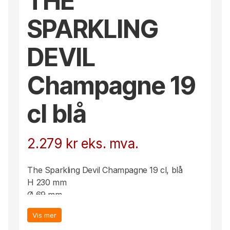
THE
SPARKLING
DEVIL
Champagne 19
cl blå
2.279
kr
eks. mva.
The Sparkling Devil Champagne 19 cl, blå
H 230 mm
Ø 69 mm
Designgiganten og glassdesigneren Gunnar
Vis mer
Cyrén produserte snaps-djevlene i forbindelse