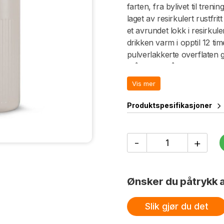
farten, fra bylivet til tren
laget av resirkulert rustfr
et avrundet lokk i resirkul
drikken varm i opptil 12 time
pulverlakkerte overflaten g
Stålflasken tåler oppvaskm
har et avtagbart sugerør fo
Vis mer
oppvaskmaskin. Rommer 50 
klassisk Sagaform-eske.
Produktspesifikasjoner
Tekla
-
+
termoflaske
antall
Ønsker du påtrykk a
Slik gjør du det