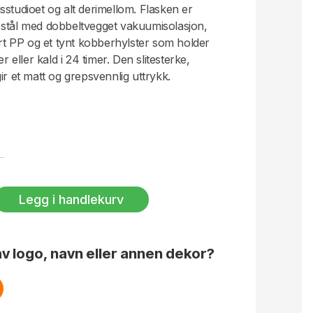
ingsstudioet og alt derimellom. Flasken er
itt stål med dobbeltvegget vakuumisolasjon,
ert PP og et tynt kobberhylster som holder
r eller kald i 24 timer. Den slitesterke,
ir et matt og grepsvennlig uttrykk.
askin, kommer i flere smakfulle farger og
r fleksibel bruk. Tåler vask i
cl. Design Studio Sagaform. Leveres i
Legg i handlekurv
v logo, navn eller annen dekor?