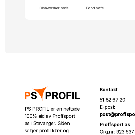
Dishwasher safe
Food safe
Kontakt
51 82 67 20
E-post:
PS PROFIL er en nettside
post@proffspo
100% eid av Proffsport
as i Stavanger. Siden
Proffsport as
selger profil klær og
Org.nr: 923 637