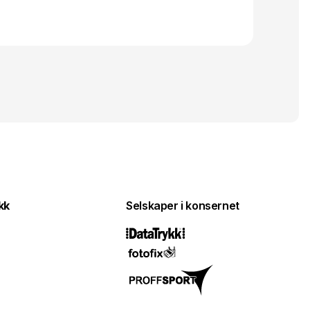
kk
Selskaper i konsernet