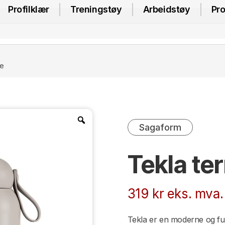
Profilklær
Treningstøy
Arbeidstøy
Pro
ke
Sagaform
Tekla te
319
kr
eks. mva.
Tekla er en moderne og fu