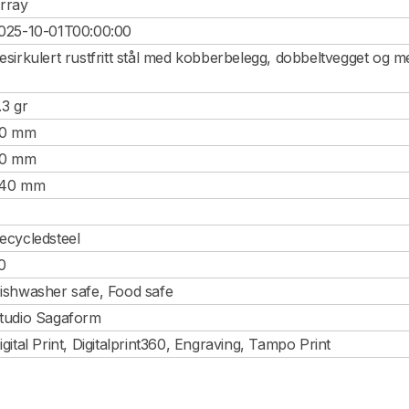
rray
025-10-01T00:00:00
esirkulert rustfritt stål med kobberbelegg, dobbeltvegget og me
.3 gr
0 mm
0 mm
40 mm
ecycledsteel
0
ishwasher safe, Food safe
tudio Sagaform
igital Print, Digitalprint360, Engraving, Tampo Print