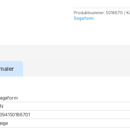
Produktnummer:
5018670
K
Sagaform
maler
agaform
CN
394150186701
eige