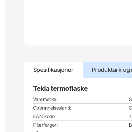
Spesifikasjoner
Produktark og 
Tekla termoflaske
Varemerke:
S
Opprinnelsesland:
EAN kode:
7
Filterfarger:
B