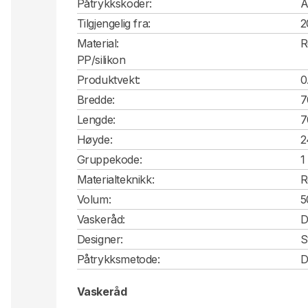
Påtrykkskoder:
A
Tilgjengelig fra:
2
Material:
R
PP/silikon
Produktvekt:
0
Bredde:
7
Lengde:
7
Høyde:
2
Gruppekode:
1
Materialteknikk:
R
Volum:
5
Vaskeråd:
D
Designer:
S
Påtrykksmetode:
D
Vaskeråd