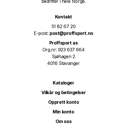
bedrifter i hele Norge.
Kontakt
51 82 67 20
E-post:
post@proffsport.no
Proffsport as
Org.nr: 923 637 664
Sjøhagen 2
4016 Stavanger
Kataloger
Vilkår og betingelser
Opprett konto
Min konto
Om oss