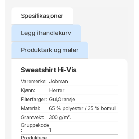
Spesifikasjoner
Legg i handlekurv
Produktark og maler
Sweatshirt Hi-Vis
Varemerke:
Jobman
Kjønn:
Herrer
Filterfarger:
Gul,Oransje
Material:
65 % polyester / 35 % bomull
Gramvekt:
300 g/m².
Gruppekode
:
1
Produktege