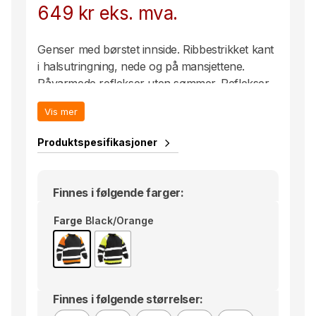
649
kr
eks. mva.
Genser med børstet innside. Ribbestrikket kant
i halsutringning, nede og på mansjettene.
Påvarmede reflekser uten sømmer. Reflekser
over skuldrene som er synlige fra oversiden.
Vis mer
Sertifisert i varselklasse 1 ifølge EN ISO 20471.
Produktspesifikasjoner
Finnes i følgende farger:
Farge
Black/Orange
Finnes i følgende størrelser: