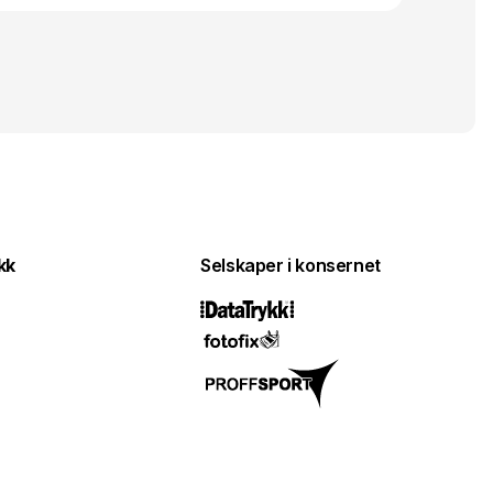
kk
Selskaper i konsernet