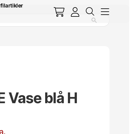
filartikler
 Vase blå H
a.