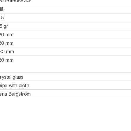
321646065745
lå
, 5
.5 gr
20 mm
20 mm
30 mm
20 mm
rystal glass
ipe with cloth
ena Bergström