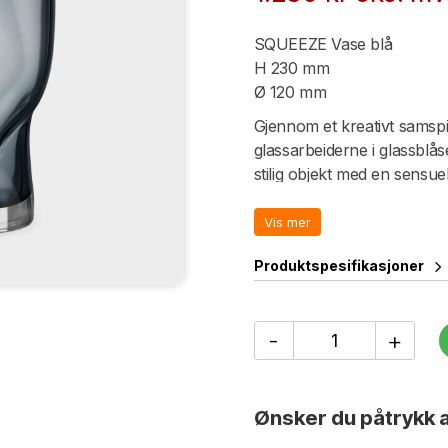
SQUEEZE Vase blå
H 230 mm
Ø 120 mm
Gjennom et kreativt samsp
glassarbeiderne i glassblås
stilig objekt med en sensu
Serien ble opprinnelig lans
Swedish Form. Squeeze er 
Vis mer
er tilbake i sortimentet.
Produktspesifikasjoner
Design: Lena Bergström – 
SQUEEZE
-
+
Vase
blå
H
230
Ønsker du påtrykk a
mm
antall