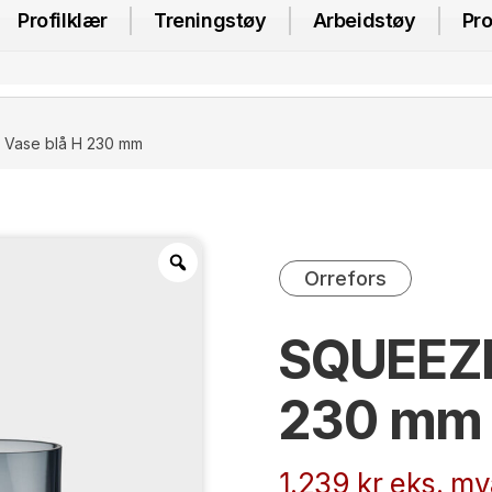
Profilklær
Treningstøy
Arbeidstøy
Pro
Vase blå H 230 mm
Orrefors
SQUEEZE
230 mm
1.239
kr
eks. mv