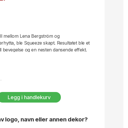
ill mellom Lena Bergström og
erhytta, ble Squeeze skapt. Resultatet ble et
ell bevegelse og en nesten dansende effekt.
ert i 1997 og fikk samme år prisen Excellent
en etterlengtet formklassiker som endelig
1997
Legg i handlekurv
v logo, navn eller annen dekor?