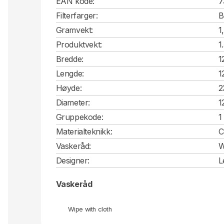
EAN kode:
7
Filterfarger:
B
Gramvekt:
1
Produktvekt:
1
Bredde:
1
Lengde:
1
Høyde:
2
Diameter:
1
Gruppekode:
1
Materialteknikk:
C
Vaskeråd:
W
Designer:
L
Vaskeråd
Wipe with cloth