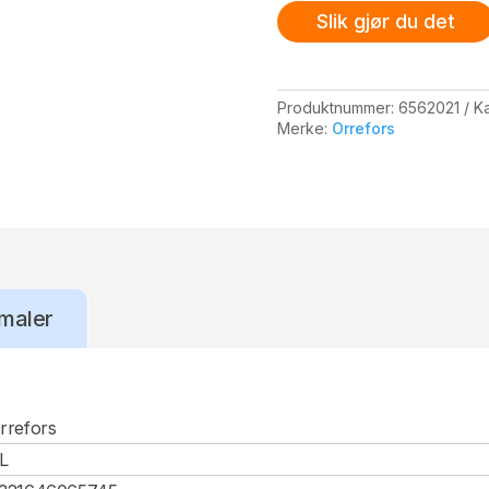
Slik gjør du det
Produktnummer:
6562021
Ka
Merke:
Orrefors
maler
rrefors
L