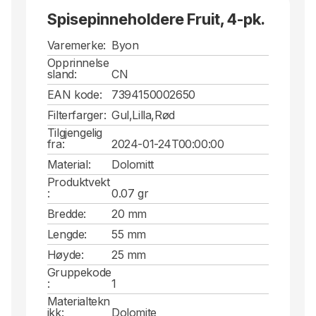
Spisepinneholdere Fruit, 4-pk.
Varemerke:
Byon
Opprinnelse
sland:
CN
EAN kode:
7394150002650
Filterfarger:
Gul,Lilla,Rød
Tilgjengelig
fra:
2024-01-24T00:00:00
Material:
Dolomitt
Produktvekt
:
0.07 gr
Bredde:
20 mm
Lengde:
55 mm
Høyde:
25 mm
Gruppekode
:
1
Materialtekn
ikk:
Dolomite