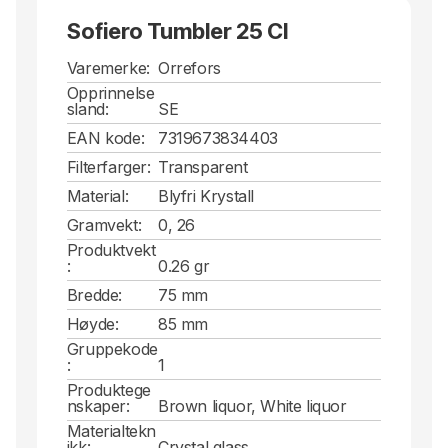
Sofiero Tumbler 25 Cl
Varemerke:
Orrefors
Opprinnelse
sland:
SE
EAN kode:
7319673834403
Filterfarger:
Transparent
Material:
Blyfri Krystall
Gramvekt:
0, 26
Produktvekt
:
0.26 gr
Bredde:
75 mm
Høyde:
85 mm
Gruppekode
:
1
Produktege
nskaper:
Brown liquor, White liquor
Materialtekn
ikk:
Crystal glass