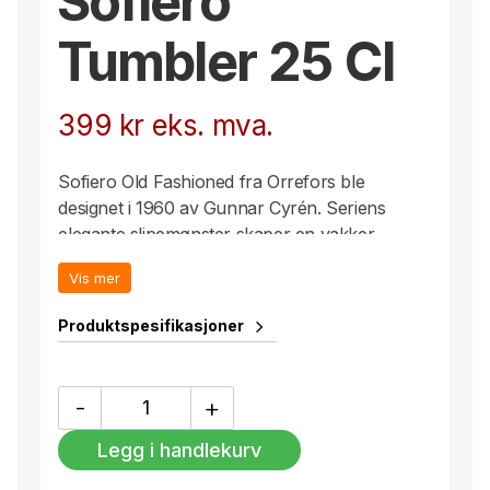
Sofiero
Tumbler 25 Cl
399
kr
eks. mva.
Sofiero Old Fashioned fra Orrefors ble
designet i 1960 av Gunnar Cyrén. Seriens
elegante slipemønster skaper en vakker
lysbrytende effekt i krystallglasset. Glasset
Vis mer
egner seg godt til servering av whisky, rom
eller bourbon.
Produktspesifikasjoner
Sofiero
-
+
Tumbler
25
Legg i handlekurv
Cl
antall