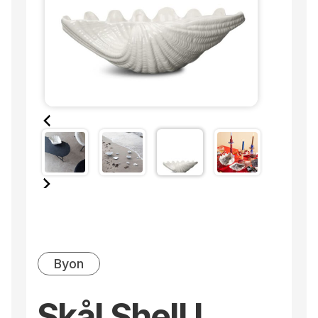
Byon
Skål Shell L,