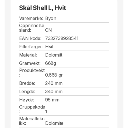
Skål Shell L, Hvit
Varemerke:
Byon
Opprinnelse
sland:
CN
EAN kode:
7332738928541
Filterfarger:
Hvit
Material:
Dolomitt
Gramvekt:
668g
Produktvekt
:
0.668 gr
Bredde:
240 mm
Lengde:
340 mm
Høyde:
95 mm
Gruppekode
:
1
Materialtekn
ikk:
Dolomite