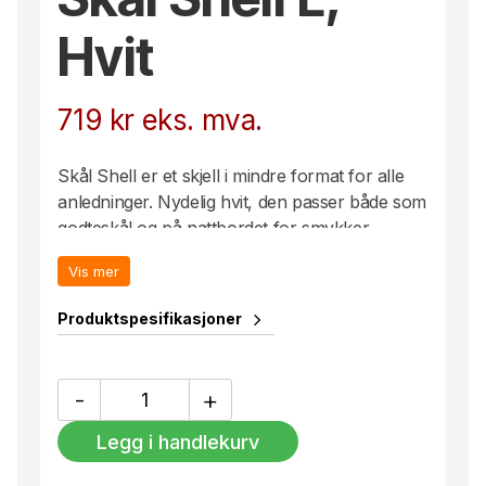
Hvit
719
kr
eks. mva.
Skål Shell er et skjell i mindre format for alle
anledninger. Nydelig hvit, den passer både som
godteskål og på nattbordet for smykker.
Finnes også i en mindre størrelse.
Vis mer
Produktspesifikasjoner
Skål
-
+
Shell
L,
Legg i handlekurv
Hvit
antall