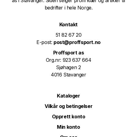
as i Stavanger. Siden selger profil klær og artikler til
bedrifter i hele Norge.
Kontakt
51 82 67 20
E-post:
post@proffsport.no
Proffsport as
Org.nr: 923 637 664
Sjøhagen 2
4016 Stavanger
Kataloger
Vilkår og betingelser
Opprett konto
Min konto