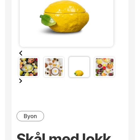
Byon
Skål med lokk