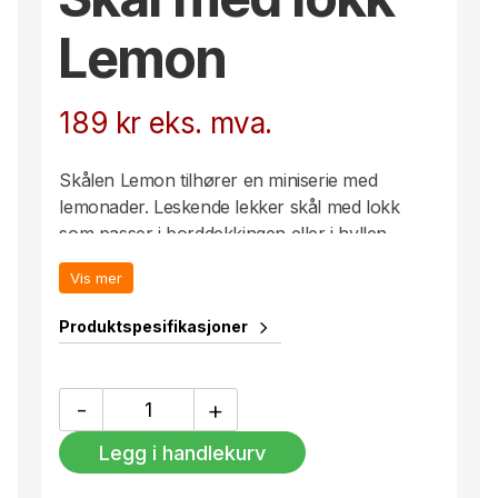
Lemon
189
kr
eks. mva.
Skålen Lemon tilhører en miniserie med
lemonader. Leskende lekker skål med lokk
som passer i borddekkingen eller i hyllen.
Vis mer
Produktspesifikasjoner
Skål
-
+
med
lokk
Legg i handlekurv
Lemon
antall