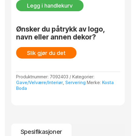
200
Legg i handlekurv
mm
2-
pk.
antall
Ønsker du påtrykk av logo,
navn eller annen dekor?
Slik gjør du det
Produktnummer:
7092403
Kategorier:
Gave/Velvære/Interiør
,
Servering
Merke:
Kosta
Boda
Spesifikasjoner