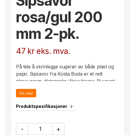
Sipsavor
rosa/gul 200
mm 2-pk.
47
kr
eks. mva.
På tide å skrinlegge sugerør av både plast og
papir. Sipsavor fra Kosta Boda er et rett
glassugerør, tilgjengelig i flere farger. Et smart
og festlig alternativ til engangsartikler.
Vis mer
Produktspesifikasjoner
Sipsavor
-
+
rosa/gul