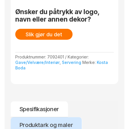
antall
Ønsker du påtrykk av logo,
navn eller annen dekor?
Slik gjør du det
Produktnummer:
7092401
Kategorier:
Gave/Velvære/Interiør
,
Servering
Merke:
Kosta
Boda
Spesifikasjoner
Produktark og maler