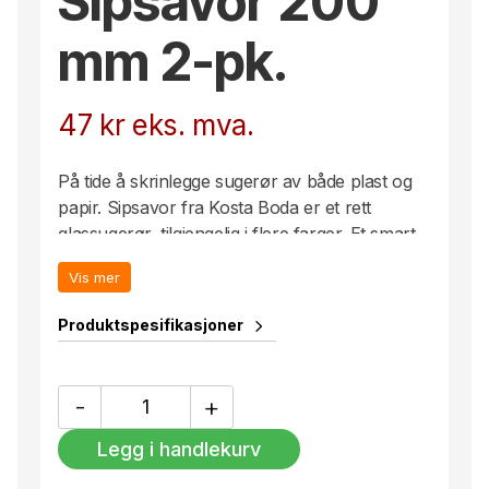
Sipsavor 200
mm 2-pk.
47
kr
eks. mva.
På tide å skrinlegge sugerør av både plast og
papir. Sipsavor fra Kosta Boda er et rett
glassugerør, tilgjengelig i flere farger. Et smart
og festlig alternativ til engangsartikler.
Vis mer
Produktspesifikasjoner
Sipsavor
-
+
200
mm
Legg i handlekurv
2-
pk.