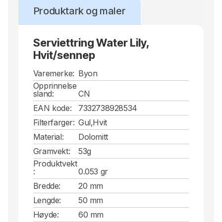
Produktark og maler
Serviettring Water Lily,
Hvit/sennep
Varemerke:
Byon
Opprinnelse
sland:
CN
EAN kode:
7332738928534
Filterfarger:
Gul,Hvit
Material:
Dolomitt
Gramvekt:
53g
Produktvekt
:
0.053 gr
Bredde:
20 mm
Lengde:
50 mm
Høyde:
60 mm