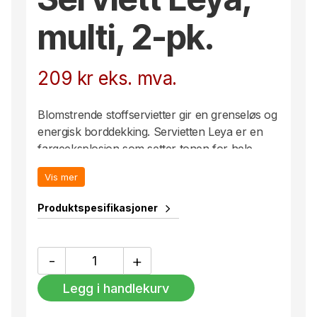
multi, 2-pk.
209
kr
eks. mva.
Blomstrende stoffservietter gir en grenseløs og
energisk borddekking. Servietten Leya er en
fargeeksplosjon som setter tonen for hele
borddekkingen. Blander du i tillegg med
Vis mer
servietter eller duker som har striper eller
firkanter, blir det en ekte Byon-duk. Laget av
Produktspesifikasjoner
sertifisert økologisk bomull. Kommer i en 2-
pakning.
Serviett
-
+
Leya,
multi,
Legg i handlekurv
2-
pk.