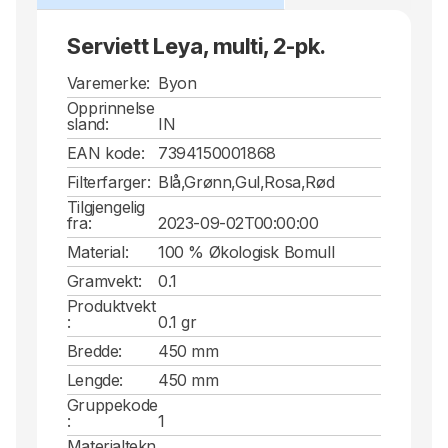
Serviett Leya, multi, 2-pk.
Varemerke:
Byon
Opprinnelse
sland:
IN
EAN kode:
7394150001868
Filterfarger:
Blå,Grønn,Gul,Rosa,Rød
Tilgjengelig
fra:
2023-09-02T00:00:00
Material:
100 % Økologisk Bomull
Gramvekt:
0.1
Produktvekt
:
0.1 gr
Bredde:
450 mm
Lengde:
450 mm
Gruppekode
:
1
Materialtekn