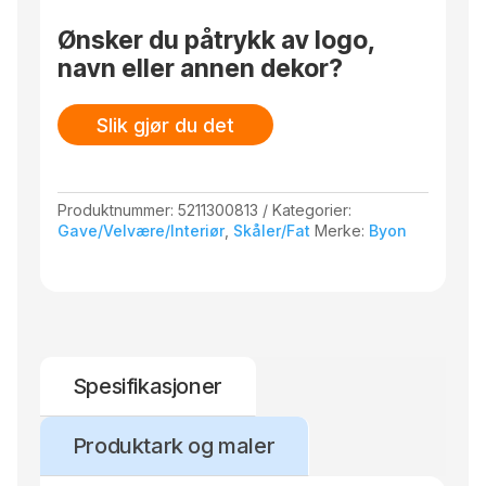
kan variere fra fat til fat. Design Byon Studio,
laget av steingods. Tåler oppvaskmaskin og er
Ønsker du påtrykk av logo,
sikker for matservering. Ikke egnet for
navn eller annen dekor?
stekeovn. Finnes i en matt grønn versjon og en
sjøblå i reaktiv glassering.
Slik gjør du det
Produktnummer:
5211300813
Kategorier:
Gave/Velvære/Interiør
,
Skåler/Fat
Merke:
Byon
Spesifikasjoner
Produktark og maler