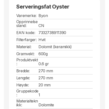
Serveringsfat Oyster
Varemerke:
Byon
Opprinnelse
sland:
CN
EAN kode:
7332738911390
Filterfarger:
Hvit
Material:
Dolomit (keramikk)
Gramvekt:
600g
Produktvekt
:
0.6 gr
Bredde:
270 mm
Lengde:
270 mm
Høyde:
20 mm
Gruppekode
:
1
Materialtekn
ikk:
Dolomite