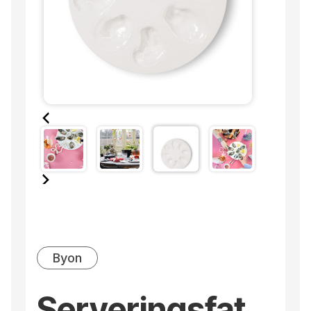
Byon
Serveringsfat