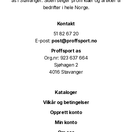
as i Stavanger. Siden selger profil klær og artikler til
bedrifter i hele Norge.
Kontakt
51 82 67 20
E-post:
post@proffsport.no
Proffsport as
Org.nr: 923 637 664
Sjøhagen 2
4016 Stavanger
Kataloger
Vilkår og betingelser
Opprett konto
Min konto