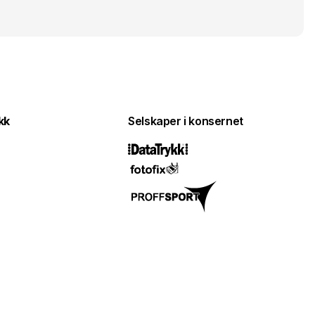
kk
Selskaper i konsernet