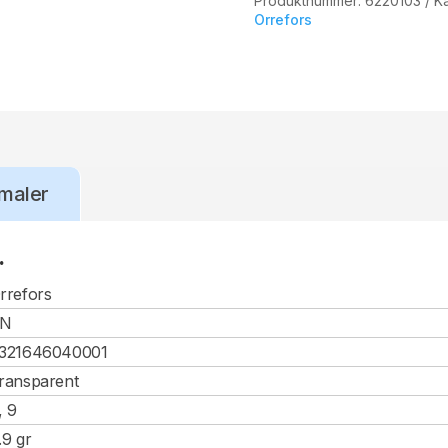
Produktnummer:
6220103
Ka
Orrefors
maler
.
rrefors
CN
321646040001
ransparent
, 9
.9 gr