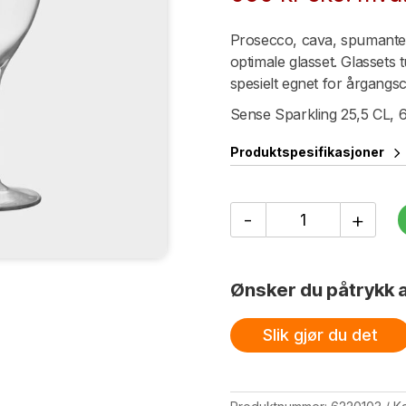
Prosecco, cava, spumante 
optimale glasset. Glassets 
spesielt egnet for årgang
Sense Sparkling 25,5 CL, 6
Produktspesifikasjoner
Sense
-
+
Sparkling
25,5
CL,
6-
Ønsker du påtrykk a
pack.
antall
Slik gjør du det