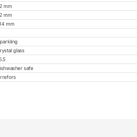
2 mm
2 mm
14 mm
parkling
rystal glass
5.5
ishwasher safe
rrefors