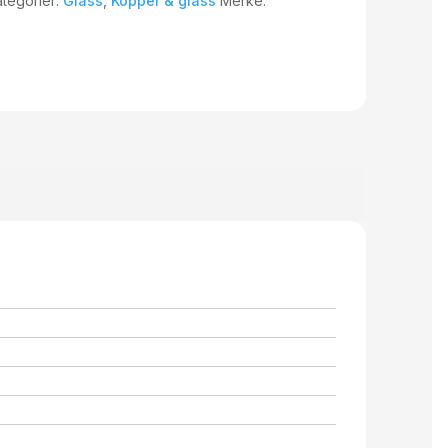
tegorier:
Glass
,
Kopper & glass
Merke: