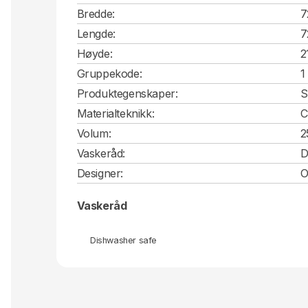
Bredde:
7
Lengde:
7
Høyde:
2
Gruppekode:
1
Produktegenskaper:
S
Materialteknikk:
C
Volum:
2
Vaskeråd:
D
Designer:
O
Vaskeråd
Dishwasher safe