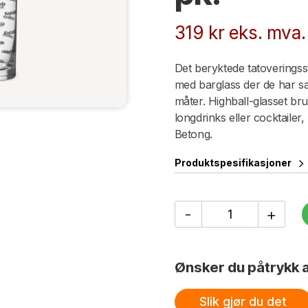
319
kr
eks. mva.
Det beryktede tatoveringss
med barglass der de har sa
måter. Highball-glasset bru
longdrinks eller cocktailer
Betong.
Produktspesifikasjoner
Salong
-
+
Betong
Highball
glass
33
Ønsker du påtrykk a
cl.
2-
pk.
Slik gjør du det