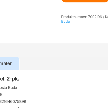
antall
Produktnummer:
7092106
K
Boda
maler
l. 2-pk.
osta Boda
E
321646075898