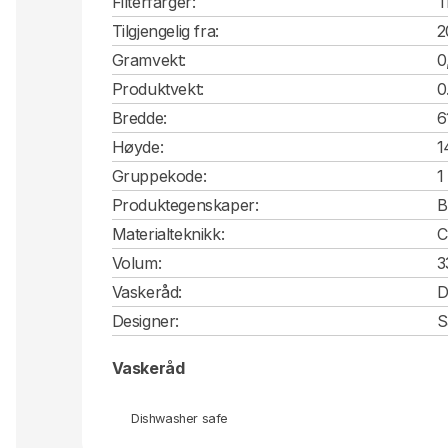
Filterfarger:
T
Tilgjengelig fra:
2
Gramvekt:
0
Produktvekt:
0
Bredde:
6
Høyde:
1
Gruppekode:
1
Produktegenskaper:
B
Materialteknikk:
C
Volum:
3
Vaskeråd:
D
Designer:
S
Vaskeråd
Dishwasher safe