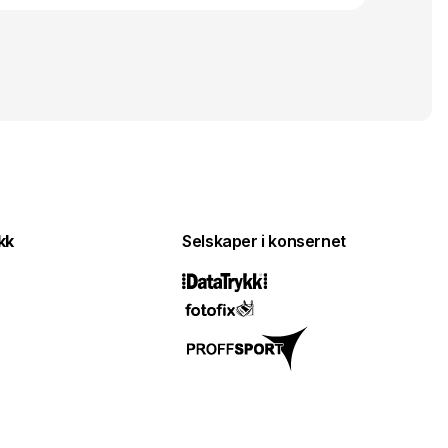
kk
Selskaper i konsernet