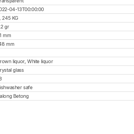
ransparent
022-04-13T00:00:00
, 245 KG
.2 gr
1 mm
48 mm
rown liquor, White liquor
rystal glass
3
ishwasher safe
along Betong