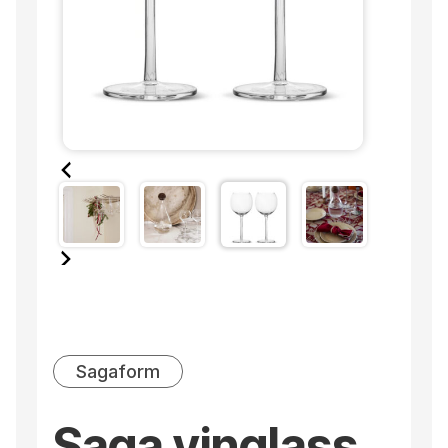
Sagaform
Saga vinglass