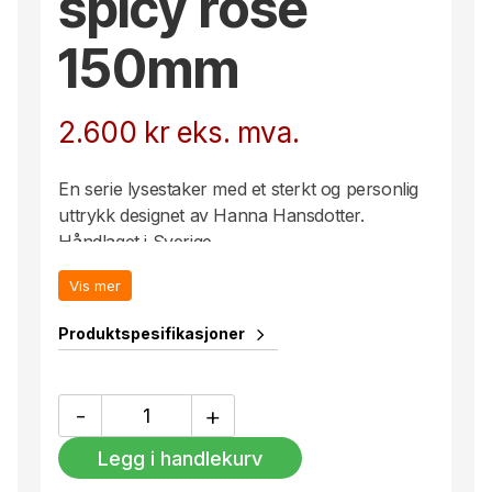
spicy rose
150mm
2.600
kr
eks. mva.
En serie lysestaker med et sterkt og personlig
uttrykk designet av Hanna Hansdotter.
Håndlaget i Sverige.
Vis mer
Produktspesifikasjoner
Rocky
-
+
Baroque
candlestick
Legg i handlekurv
spicy
rose