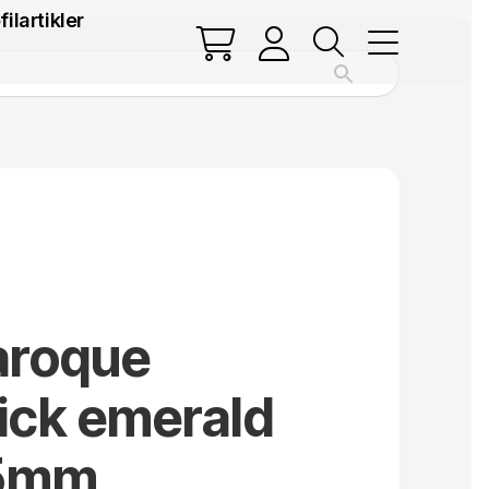
filartikler
aroque
ick emerald
95mm