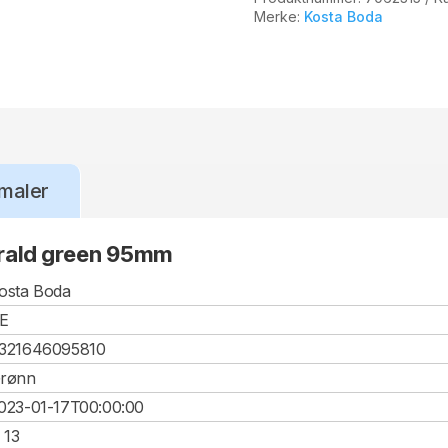
Merke:
Kosta Boda
maler
rald green 95mm
osta Boda
E
321646095810
rønn
023-01-17T00:00:00
, 13