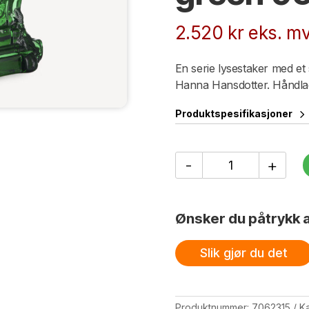
2.520
kr
eks. mv
En serie lysestaker med et 
Hanna Hansdotter. Håndlag
Produktspesifikasjoner
Rocky
-
+
Baroque
candlestick
emerald
green
Ønsker du påtrykk a
95mm
antall
Slik gjør du det
Produktnummer:
7062315
Ka