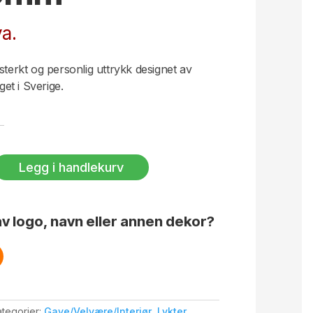
a.
sterkt og personlig uttrykk designet av
et i Sverige.
Legg i handlekurv
v logo, navn eller annen dekor?
tegorier:
Gave/Velvære/Interiør
,
Lykter