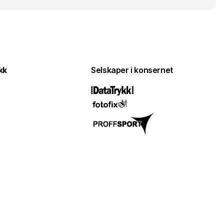
kk
Selskaper i konsernet