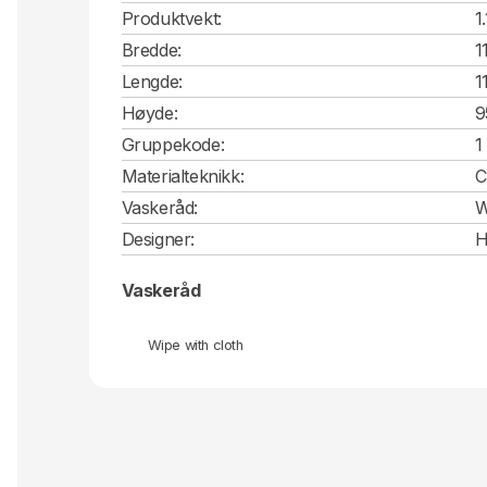
Produktvekt:
1
Bredde:
1
Lengde:
1
Høyde:
9
Gruppekode:
1
Materialteknikk:
C
Vaskeråd:
W
Designer:
H
Vaskeråd
Wipe with cloth