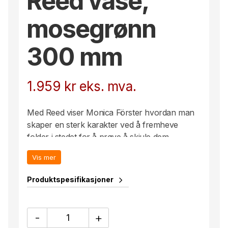
Reed vase,
mosegrønn
300 mm
1.959
kr
eks. mva.
Med Reed viser Monica Förster hvordan man
skaper en sterk karakter ved å fremheve
folder i stedet for å prøve å skjule dem.
Overført til glass gir det en følelse av forsiktig
Vis mer
bevegelse i det harde glasset. Vasen er blåst i
klart glass eller grønt. Den mellomstore Reed-
Produktspesifikasjoner
vasen passer veldig bra til snittblomster.
Reed
-
+
vase,