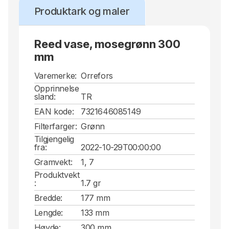
Produktark og maler
Reed vase, mosegrønn 300
mm
Varemerke:
Orrefors
Opprinnelse
sland:
TR
EAN kode:
7321646085149
Filterfarger:
Grønn
Tilgjengelig
fra:
2022-10-29T00:00:00
Gramvekt:
1, 7
Produktvekt
:
1.7 gr
Bredde:
177 mm
Lengde:
133 mm
Høyde:
300 mm