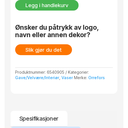
mosegrønn
Legg i handlekurv
300
mm
antall
Ønsker du påtrykk av logo,
navn eller annen dekor?
Slik gjør du det
Produktnummer:
6540905
Kategorier:
Gave/Velvære/Interiør
,
Vaser
Merke:
Orrefors
Spesifikasjoner