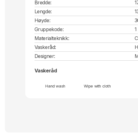
Bredde:
1
Lengde:
1
Høyde:
3
Gruppekode:
1
Materialteknikk:
C
Vaskeråd:
H
Designer:
M
Vaskeråd
Hand wash
Wipe with cloth