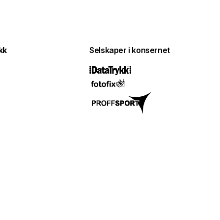
kk
Selskaper i konsernet