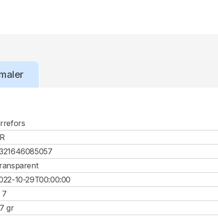
maler
rrefors
R
321646085057
ransparent
022-10-29T00:00:00
, 7
.7 gr