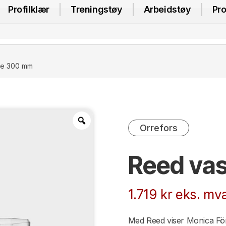
Profilklær
Treningstøy
Arbeidstøy
Pro
se 300 mm
Orrefors
Reed va
1.719
kr
eks. mva
Med Reed viser Monica Fö