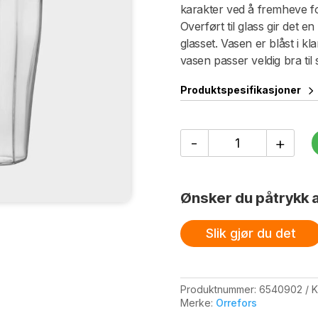
karakter ved å fremheve fol
Overført til glass gir det en
glasset. Vasen er blåst i k
vasen passer veldig bra til 
Produktspesifikasjoner
Reed
-
+
vase
300
mm
antall
Ønsker du påtrykk a
Slik gjør du det
Produktnummer:
6540902
K
Merke:
Orrefors