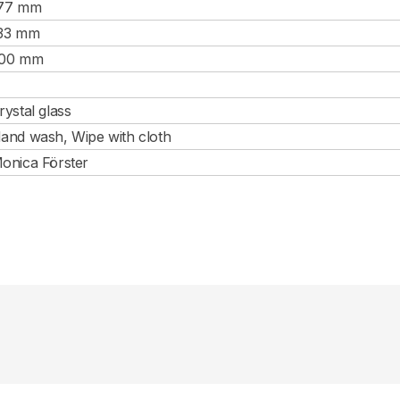
77 mm
33 mm
00 mm
rystal glass
and wash, Wipe with cloth
onica Förster