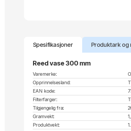
Spesifikasjoner
Produktark og 
Reed vase 300 mm
Varemerke:
O
Opprinnelsesland:
T
EAN kode:
7
Filterfarger:
T
Tilgjengelig fra:
2
Gramvekt:
1
Produktvekt:
1