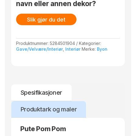
navn eller annen dekor?
Slik gjør du det
Produktnummer:
5284501904
Kategorier:
Gave/Velvære/Interiør
,
Interiør
Merke:
Byon
Spesifikasjoner
Produktark og maler
Pute Pom Pom