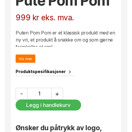
Pute Pom Pom
999
kr
eks. mva.
Puten Pom Pom er et klassisk produkt med en
ny vri, et produkt å snakke om og som gjerne
fremkaller et smil.
Vis mer
Produktspesifikasjoner
Pute
-
+
Pom
Pom
Legg i handlekurv
antall
Ønsker du påtrykk av logo,