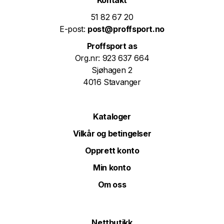
Kontakt
51 82 67 20
E-post:
post@proffsport.no
Proffsport as
Org.nr: 923 637 664
Sjøhagen 2
4016 Stavanger
Kataloger
Vilkår og betingelser
Opprett konto
Min konto
Om oss
Nettbutikk