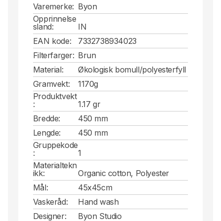
Varemerke:
Byon
Opprinnelse
sland:
IN
EAN kode:
7332738934023
Filterfarger:
Brun
Material:
Økologisk bomull/polyesterfyll
Gramvekt:
1170g
Produktvekt
:
1.17 gr
Bredde:
450 mm
Lengde:
450 mm
Gruppekode
:
1
Materialtekn
ikk:
Organic cotton, Polyester
Mål:
45x45cm
Vaskeråd:
Hand wash
Designer:
Byon Studio